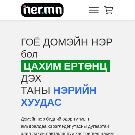
ГОЁ ДОМЭЙН НЭР
бол
ЦАХИМ ЕРТӨНЦ
ДЭХ
ТАНЫ
НЭРИЙН
ХУУДАС
Домэйн нэр бидний өдөр тутмын
амьдралдаа хэрэглэдэг утасны дугаартай
адил дахин давтагдашгүй хаяг бөгөөд цахим