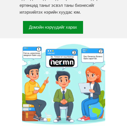
ертөнцөд таныг эсвэл таны бизнесийг
илэрхийлэх нэрийн хуудас юм.
Домэйн нэрүүдийг харах