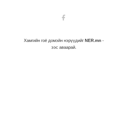
Хамгийн гоё домэйн нэрүүдийг
NER.mn
-
ээс аваарай.